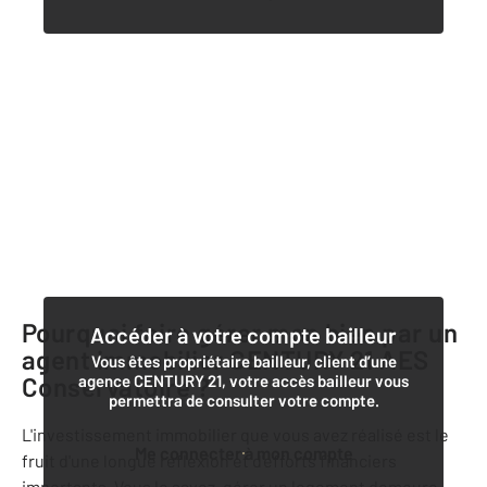
Pourquoi faire gérer mon bien par un
Accéder à votre compte bailleur
agent immobilier
CENTURY 21 AES
Vous êtes propriétaire bailleur, client d’une
Conservatoire
agence CENTURY 21, votre accès bailleur vous
?
permettra de consulter votre compte.
L'investissement immobilier que vous avez réalisé est le
Me connecter à mon compte
fruit d'une longue réflexion et d'efforts financiers
importants. Vous le savez, gérer un logement demeure