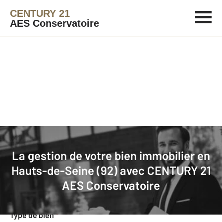
CENTURY 21
AES Conservatoire
Agence immobilière
Mettre en gestion
La gestion de votre bien immobilier en
Demande d'informations pour la
Hauts-de-Seine (92) avec
CENTURY 21
gestion de votre bien
AES Conservatoire
Concernant votre bien
Type de bien
*