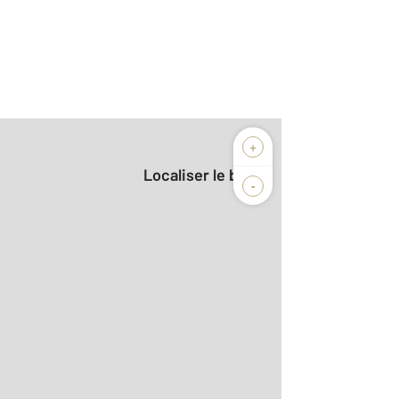
+
Localiser le bien
-
2
r le détail]