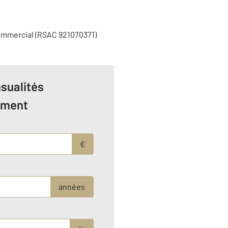
ommercial (RSAC 921070371)
sualités
ement
€
années