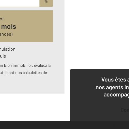
%
és
 mois
ances)
mulation
uls
n bien immobilier, évaluez la
utilisant nos calculettes de
Vous êtes 
nos agents i
accompagn
Co
Deman