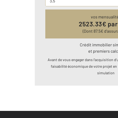
vos mensualit
2523.33
€ par
(Dont
87.5
€ d’assur
Crédit immobilier si
et premiers calc
Avant de vous engager dans l’acquisition d’u
faisabilité économique de votre projet en 
simulation