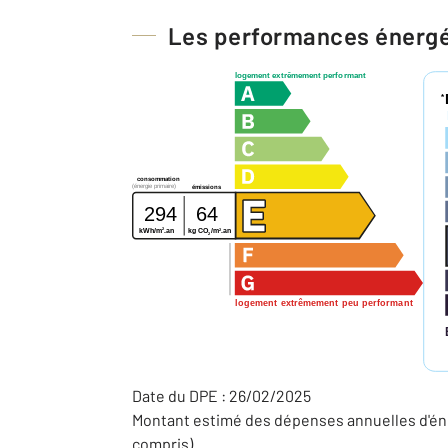
Les performances énerg
logement extrêmement performant
*
consommation
(énergie primaire)
émissions
294
64
2
2
kg CO
/m
.an
kWh/m
.an
2
logement extrêmement peu performant
Date du DPE : 26/02/2025
Montant estimé des dépenses annuelles d'éne
compris).