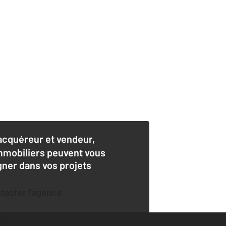
acquéreur et vendeur,
mmobiliers peuvent vous
er dans vos projets
ntacter l'agence
der une estimation