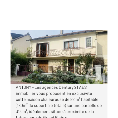
ANTONY 92
2
82,47 m
, 3 pièces
Ref : 4820
Maison à vendre
420 000 €
Visiter le site dédié
ANTONY - Les agences Century 21 AES
immobilier vous proposent en exclusivité
cette maison chaleureuse de 82 m² habitable
(180m² de superficie totale) sur une parcelle de
313 m², idéalement située à proximité de la
future gare du Grand Paris d ...