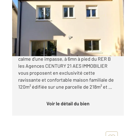
ANTONY 92
2
120 m
, 6 pièces
Ref : 5137
Maison à vendre
648 000 €
ANTONY - QUARTIER MASSY-VERRIERES, au
calme d'une impasse, à 6mn à pied du RER B
les Agences CENTURY 21 AES IMMOBILIER
vous proposent en exclusivité cette
ravissante et confortable maison familiale de
120m² édifiée sur une parcelle de 218m² et ...
Voir le détail du bien