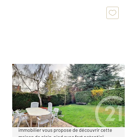
ANTONY 92
2
98,82 m
, 4 pièces
Ref : 5084
Maison à vendre
848 000 €
A ANTONY les agence Century 21 AES
immobilier vous propose de découvrir cette
maison de plain-pied avec fort potentiel