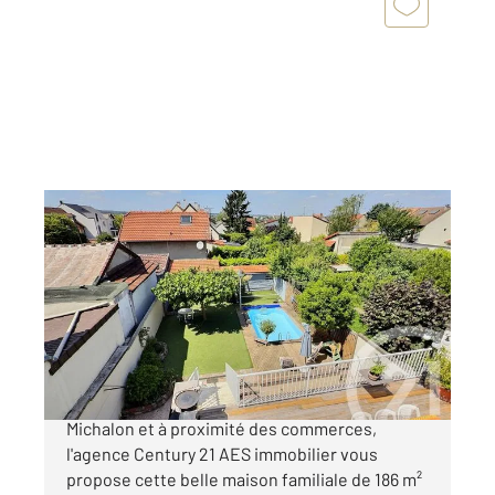
ANTONY 92
2
186,21 m
, 7 pièces
Ref : 5154
Maison à vendre
599 000 €
A ANTONY- A 5 min à pied du RER B Fontaine
Michalon et à proximité des commerces,
l'agence Century 21 AES immobilier vous
propose cette belle maison familiale de 186 m²