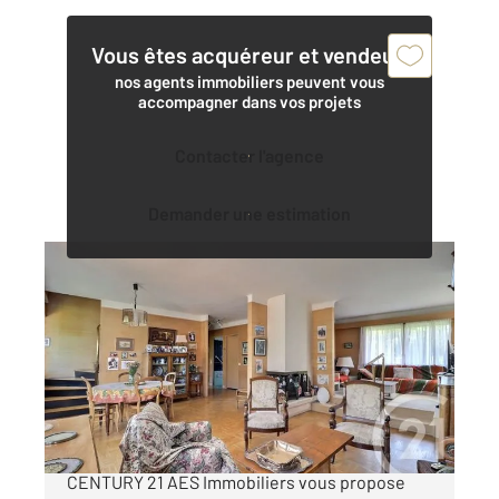
Vous êtes acquéreur et vendeur,
nos agents immobiliers peuvent vous
accompagner dans vos projets
Contacter l'agence
Demander une estimation
ANTONY 92
2
200 m
, 10 pièces
Ref : 4742
Maison à vendre
950 000 €
ANTONY proche centre-ville, les agences
CENTURY 21 AES Immobiliers vous propose