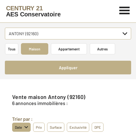
CENTURY 21
AES Conservatoire
ANTONY (92160)
Tous
Maison
Appartement
Autres
Appliquer
Vente maison Antony (92160)
6 annonces immobilières :
Trier par :
Date
Prix
Surface
Exclusivité
DPE