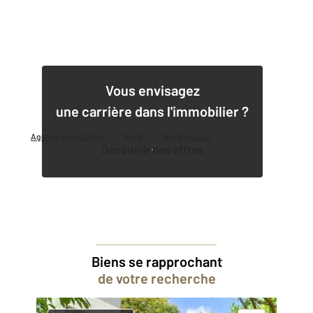
1
Vous envisagez
une carrière dans l'immobilier ?
Agence immobilière
Vente
Vente maison
Découvrir nos offres
Biens se rapprochant
de votre recherche