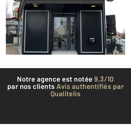
CENTURY 21 AES Conservatoire
112 avenue de la Division Leclerc
ANTONY - 92160
Envoyer un message
Téléphoner à l'agence
Notre agence est notée
9,3/10
par nos clients
Avis authentifiés par
Qualitelis
Voir tous les avis clients