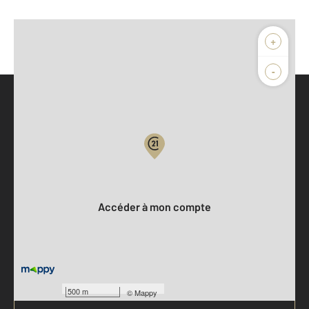
+
-
Parlons de vous, parlons biens
Votre compte :
Accéder à mon compte
500 m
©
Mappy