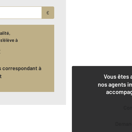
€
lité,
s'élève à
€
t
Vous êtes 
nos agents i
accompagn
Co
Deman