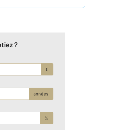
tiez ?
€
années
%