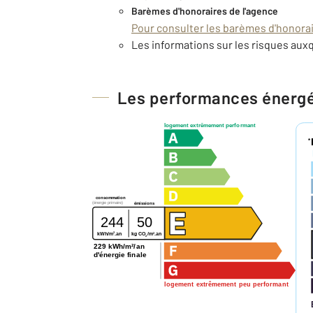
Barèmes d'honoraires de l'agence
Pour consulter les barèmes d'honorair
Les informations sur les risques auxq
Les performances énerg
logement extrêmement performant
*
consommation
(énergie primaire)
émissions
244
50
2
2
kg CO
/m
.an
kWh/m
.an
2
229 kWh/m²/an
d'énergie finale
logement extrêmement peu performant