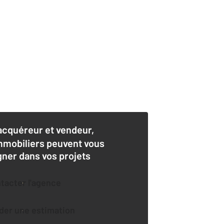
acquéreur et vendeur,
mmobiliers peuvent vous
er dans vos projets
ntacter l'agence
der une estimation