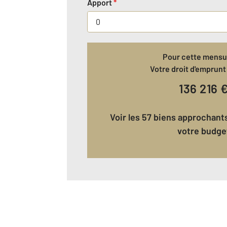
Apport
*
Pour cette mensua
Votre droit d'emprunt 
136 216
Voir les 57 biens approchants correspondant à
votre budge