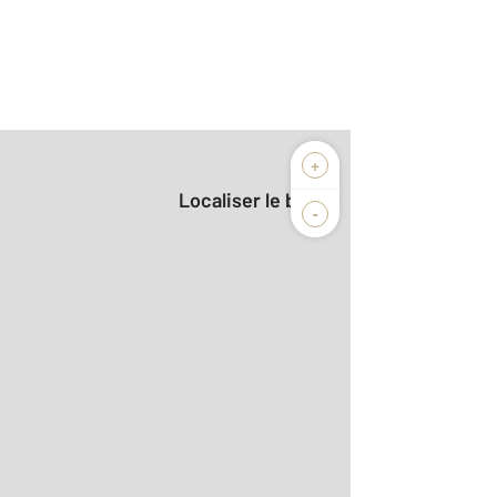
+
Localiser le bien
-
dio
 le détail]