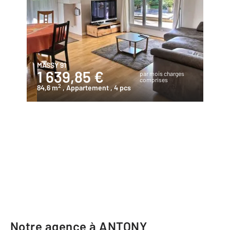
MASSY 91
1 639,85 €
par mois charges
comprises
2
84,6 m
, Appartement
, 4 pcs
Notre agence à ANTONY