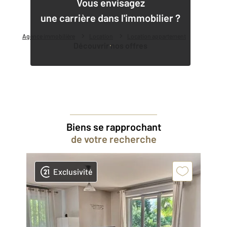
Vous envisagez
une carrière dans l'immobilier ?
Agence immobilière
Location
Location appartement
Découvrir nos offres
Biens se rapprochant
de votre recherche
Exclusivité