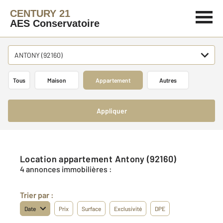
CENTURY 21
AES Conservatoire
ANTONY (92160)
Tous
Maison
Appartement
Autres
Appliquer
Location appartement Antony (92160)
4 annonces immobilières :
Trier par :
Date
Prix
Surface
Exclusivité
DPE