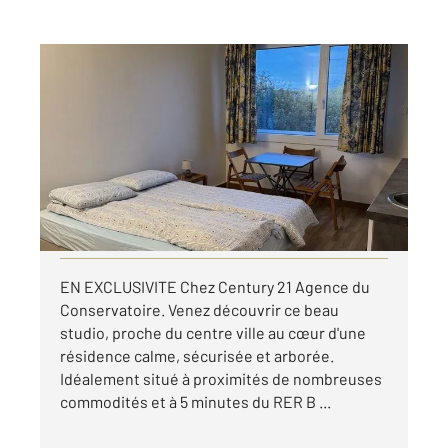
ANTONY 92
2
18,51 m
, 1 pièce
Ref : 5227
Appartement Studio à louer
790 €
par mois charges comprises
Visiter le site dédié
EN EXCLUSIVITE Chez Century 21 Agence du
Conservatoire. Venez découvrir ce beau
studio, proche du centre ville au cœur d'une
résidence calme, sécurisée et arborée.
Idéalement situé à proximités de nombreuses
commodités et à 5 minutes du RER B ...