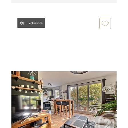
Exclusivité
ANTONY 92
2
44,56 m
, 2 pièces
Ref : 5297
Appartement F2 à louer
1 343,55 €
par mois charges comprises