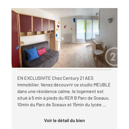
ANTONY 92
2
21,40 m
, 1 pièce
Ref : 5171
Appartement Studio à louer
780 €
par mois charges comprises
Visiter le site dédié
EN EXCLUSIVITE Chez Century 21 AES
Immobilier. Venez découvrir ce studio MEUBLE
dans une résidence calme. le logement est
situé à 5 min à pieds du RER B Parc de Sceaux,
10min du Parc de Sceaux et 15min du lycée ...
Voir le détail du bien