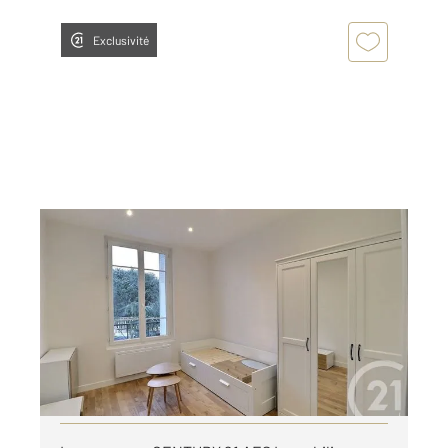
Exclusivité
ANTONY 92
2
20,02 m
, 1 pièce
Ref : 5276
Appartement Studio à louer
800 €
par mois charges comprises
Visiter le site dédié