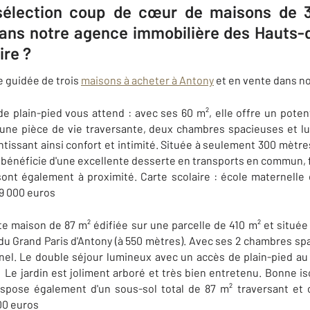
 sélection coup de cœur de maisons de 3
dans notre agence immobilière des Hauts
ire ?
te guidée de trois
maisons à acheter à Antony
et en vente dans n
 plain-pied vous attend : avec ses 60 m², elle offre un poten
 une pièce de vie traversante, deux chambres spacieuses et 
ntissant ainsi confort et intimité. Située à seulement 300 mètre
on bénéficie d'une excellente desserte en transports en commun, 
t également à proximité. Carte scolaire : école maternelle e
29 000 euros
 maison de 87 m² édifiée sur une parcelle de 410 m² et située
 du Grand Paris d'Antony (à 550 mètres). Avec ses 2 chambres spa
nel. Le double séjour lumineux avec un accès de plain-pied au 
. Le jardin est joliment arboré et très bien entretenu. Bonne i
 dispose également d'un sous-sol total de 87 m² traversant et
00 euros