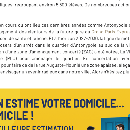
liques, regroupant environ 5 500 élèves. De nombreuses acti
en cours ou ont lieu ces dernières années comme Antonypole q
agement des alentours de la future gare du
Grand Paris Expre
on de santé et crèche. Et à l'horizon 2027-2030, la ligne de métro 
posera d'un arrêt dans le quartier d'Antonypole au sud de la vi
ion d'une zone d'aménagement concerté (ZAC) a été votée. La Vi
me (PLU) pour aménager le quartier. En concertation avec
our faire de de la rue Auguste-Mounié une zone apaisée, élégante
nvisager un avenir radieux dans notre ville. Alors n'hésitez plu