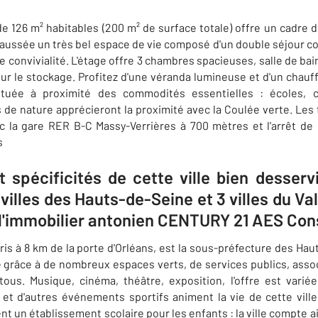
 126 m² habitables (200 m² de surface totale) offre un cadre de
aussée un très bel espace de vie composé d'un double séjour c
convivialité. L'étage offre 3 chambres spacieuses, salle de bain
pour le stockage. Profitez d'une véranda lumineuse et d'un chauf
ituée à proximité des commodités essentielles : écoles, 
 de nature apprécieront la proximité avec la Coulée verte. Le
c la gare RER B-C Massy-Verrières à 700 mètres et l'arrêt d
s
 spécificités de cette ville bien desserv
3 villes des Hauts-de-Seine et 3 villes du V
 l'immobilier antonien CENTURY 21 AES Con
ris à 8 km de la porte d'Orléans, est la sous-préfecture des Hau
 grâce à de nombreux espaces verts, de services publics, associa
tous. Musique, cinéma, théâtre, exposition, l'offre est varié
et d'autres événements sportifs animent la vie de cette ville 
t un établissement scolaire pour les enfants : la ville compte a