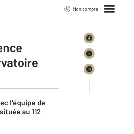
Mon compte
gence
vatoire
ituée au 112