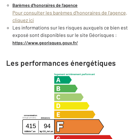
Barèmes d'honoraires de l'agence
Pour consulter les barèmes d'honoraires de l'agence,
cliquez ici
Les informations sur les risques auxquels ce bien est
exposé sont disponibles sur le site Géorisques :
https://www.georisques.gouv.fr/
Les performances énergétiques
logement extrêmement performant
consommation
(énergie primaire)
émissions
415
94
2
2
kWh/m
.an
kg CO
/m
.an
2