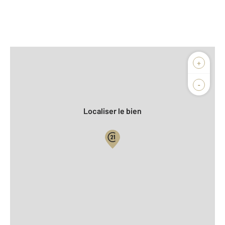
Afficher sur la carte :
+
Agence
Biens vendus
-
Localiser le bien
Vue globale
2
Surface totale : 30,7 m
2
Surface habitable : 30,7 m
Type d'appartement : Studio
Étage : Rez-de-chaussée
Nombre de pièces : 1
[Voir le détail]