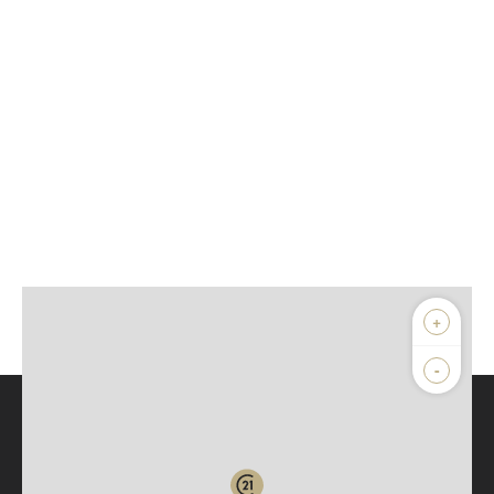
+
-
Parlons de vous, parlons biens