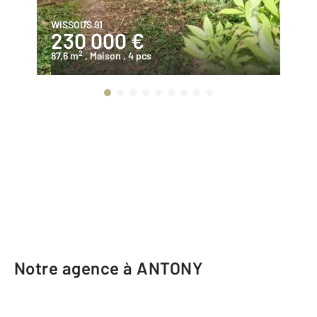
WISSOUS 91
AN
230 000 €
8
2
87,6 m
, Maison
, 4 pcs
98
Notre agence à ANTONY