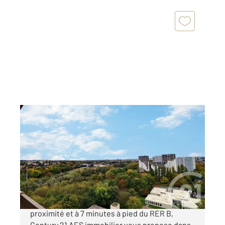
ANTONY 92
2
48,39 m
, 2 pièces
Ref : 4769
Appartement F2 à vendre
161 000 €
A ANTONY- A 3 min à pied des commerces de
proximité et à 7 minutes à pied du RER B,
Century 21 AES immobilier vous propose dans