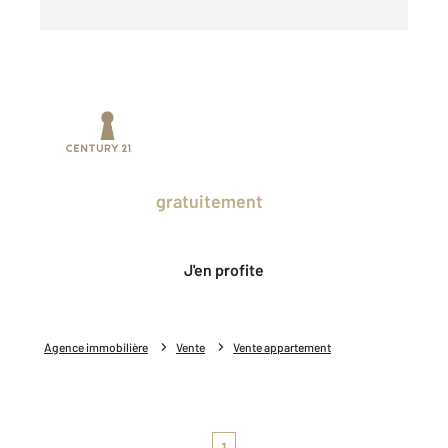
Prenez un temps d'avance sur le marché
en profitant
gratuitement
des Ventes
Privées CENTURY 21.
J'en profite
Agence immobilière
Vente
Vente appartement
1