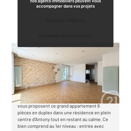
nos agents immobiliers peuvent vous
accompagner dans vos projets
Contacter l'agence
Demander une estimation
ANTONY 92
2
115,64 m
, 6 pièces
Ref : 5252
Appartement F6 à vendre
720 000 €
Les agences CENTURY21 AES IMMOBILIER
vous proposent ce grand appartement 6
pièces en duplex dans une résidence en plein
centre d'Antony tout en restant au calme. Ce
bien comprend au 1er niveau : entrée avec