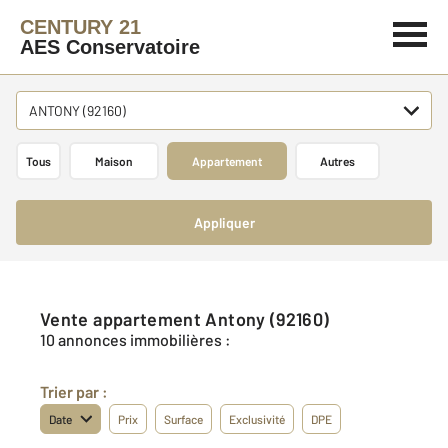
CENTURY 21
AES Conservatoire
ANTONY (92160)
Tous
Maison
Appartement
Autres
Appliquer
Vente appartement Antony (92160)
10 annonces immobilières :
Trier par :
Date
Prix
Surface
Exclusivité
DPE