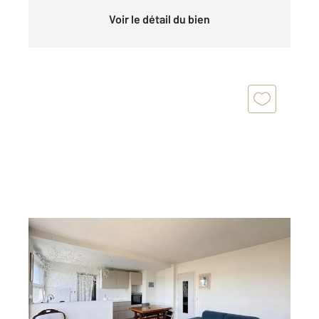
Voir le détail du bien
ANTONY 92
2
63,56 m
, 3 pièces
Ref : 5104
Appartement F3 à vendre
315 000 €