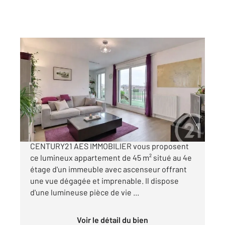
ANTONY 92
2
45,06 m
, 2 pièces
Ref : 5027
Appartement F2 à vendre
315 000 €
ANTONY CROIX DE BERNY - Les agences
CENTURY21 AES IMMOBILIER vous proposent
ce lumineux appartement de 45 m² situé au 4e
étage d'un immeuble avec ascenseur offrant
une vue dégagée et imprenable. Il dispose
d'une lumineuse pièce de vie ...
Voir le détail du bien