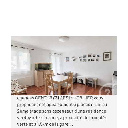
ANTONY 92
2
59,52 m
, 3 pièces
Ref : 5256
Appartement F3 à vendre
285 000 €
EXCLUSIVITÉ - COULÉE VERTE ANTONY Les
agences CENTURY21 AES IMMOBILIER vous
proposent cet appartement 3 pièces situé au
2ème étage sans ascenseur d'une résidence
verdoyante et calme, à proximité de la coulée
verte et à 1.5km de la gare ...