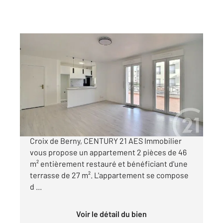
ANTONY 92
2
46,16 m
, 2 pièces
Ref : 4740
Appartement F2 à vendre
345 000 €
ANTONY Quartier FENZY à 450 m du RER B
Croix de Berny, CENTURY 21 AES Immobilier
vous propose un appartement 2 pièces de 46
m² entièrement restauré et bénéficiant d'une
terrasse de 27 m². L'appartement se compose
d ...
Voir le détail du bien