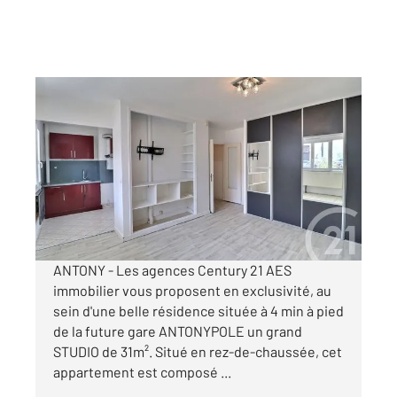
ANTONY 92
2
30,69 m
, 1 pièce
Ref : 4609
Appartement Studio à vendre
145 000 €
Visiter le site dédié
ANTONY - Les agences Century 21 AES
immobilier vous proposent en exclusivité, au
sein d'une belle résidence située à 4 min à pied
de la future gare ANTONYPOLE un grand
STUDIO de 31m². Situé en rez-de-chaussée, cet
appartement est composé ...