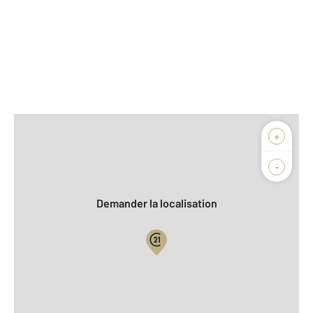
Afficher sur la carte :
+
Agence
Biens vendus
-
Demander la localisation
Vue globale
2
Surface totale : 69,4 m
2
Surface habitable : 48,4 m