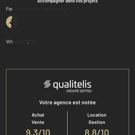
accompagner dans vos projets
Parlons de vous, parlons biens
Contacter l'agence
Demander une estimation
Votre compte :
Accéder à mon compte
Votre agence est notée
Achat
Location
Vente
Gestion
9,3
/
10
8,8/10