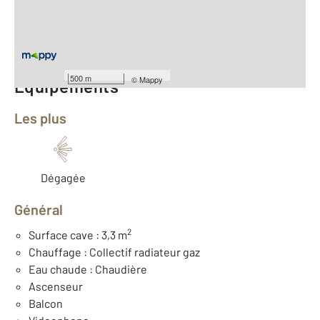
Type d'appartement : F2
ème
Étage : 15
Nombre de pièces : 2
[Voir le détail]
500 m
©
Mappy
Équipements
Les plus
Dégagée
Général
2
Surface cave : 3,3 m
Chauffage : Collectif radiateur gaz
Eau chaude : Chaudière
Ascenseur
Balcon