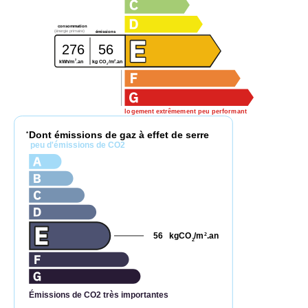
consommation
(énergie primaire)
émissions
276
56
2
2
kg CO
/m
.an
kWh/m
.an
2
logement extrêmement peu performant
Dont émissions de gaz à effet de serre
*
peu d'émissions de CO2
56
kgCO
/m
.an
2
2
Émissions de CO2 très importantes